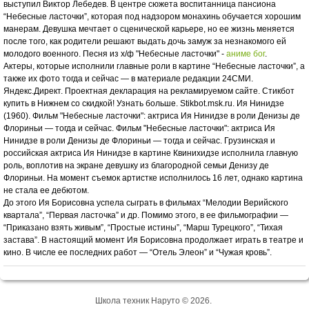
выступил Виктор Лебедев. В центре сюжета воспитанница пансиона
“Небесные ласточки”, которая под надзором монахинь обучается хорошим
манерам. Девушка мечтает о сценической карьере, но ее жизнь меняется
после того, как родители решают выдать дочь замуж за незнакомого ей
молодого военного. Песня из х/ф "Небесные ласточки" -
аниме бог
.
Актеры, которые исполнили главные роли в картине “Небесные ласточки”, а
также их фото тогда и сейчас — в материале редакции 24СМИ.
Яндекс.Директ. Проектная декларация на рекламируемом сайте. Стикбот
купить в Нижнем со скидкой! Узнать больше. Stikbot.msk.ru. Ия Нинидзе
(1960). Фильм "Небесные ласточки": актриса Ия Нинидзе в роли Денизы де
Флориньи — тогда и сейчас. Фильм "Небесные ласточки": актриса Ия
Нинидзе в роли Денизы де Флориньи — тогда и сейчас. Грузинская и
российская актриса Ия Нинидзе в картине Квинихидзе исполнила главную
роль, воплотив на экране девушку из благородной семьи Денизу де
Флориньи. На момент съемок артистке исполнилось 16 лет, однако картина
не стала ее дебютом.
До этого Ия Борисовна успела сыграть в фильмах “Мелодии Верийского
квартала”, “Первая ласточка” и др. Помимо этого, в ее фильмографии —
“Приказано взять живым”, “Простые истины”, “Марш Турецкого”, “Тихая
застава”. В настоящий момент Ия Борисовна продолжает играть в театре и
кино. В числе ее последних работ — “Отель Элеон” и “Чужая кровь”.
Школа техник Наруто © 2026.