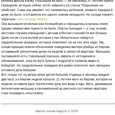
резинка вросла в кожу. Разыскали ее мать — ей оказалась 47-летняя Ирина
Геращенко, которую сейчас хотят обвинить по статье "Покушение на
убийство". Сама она уверяет, что занималась ребенком, никакого бардака в
доме не было, а оставляла его одного совсем ненадолго. Но соседи говорят
обратное -
рюк тетрадь смерти
.
Они вызывали несколько раз полицейских и обращались в органы опеки,
однако никаких мер принято не было. Платон Беседин — о том, почему
жестоких случаев обращения с детьми в России становится все больше.
Даже после столь жуткой истории у нас обязательно найдутся
сердобольные граждане, которые пожалеют, но не тех, кого надо. Так,
сочувствующие искали объяснение поведению матери-убийцы из Кирова,
оставившей трехлетнюю дочку на неделю в запертой квартире. Малышка,
пытавшаяся есть стиральный порошок, умерла от истощения и
обезвоживания, пока ее мать гуляла с подругой и снимала видео в
Instagram. Но сердобольные граждане все равно пояснили: мол, женщина
оставила дочь бабушке.
Вот только тут на вечер своих детей бабушке отдаешь и звонишь каждые
два часа, а в Кирове неделя прошла. 21-летняя мать из Кирова, которая на
неделю оставила одну трехлетнюю дочь без воды и еды. Мать, державшую
пятилетнюю малышку в захламленной до рвотного состояния квартире,
тоже оправдать попытались.
Школа техник Наруто © 2026.